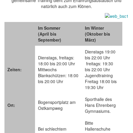
gemeinsame Training dient zum Erfahrungsaustausch und
natürlich auch zum Klönen.
Im Sommer
Im Winter
(April bis
(Oktober bis
September)
März)
Dienstags 19:00
Dienstags, freitags:
bis 22:00 Uhr
18:00 bis 20:00 Uhr
freitags: 19:30
Zeiten:
Mittwochs
bis 22:00 Uhr
Blankschützen: 18:00
Jugendtraining
bis 20:00 Uhr
Freitag 18:00 bis
19:30 Uhr
Sporthalle des
Bogensportplatz am
Ort:
Hans Ehrenberg
Ostkampweg
Gymnasiums.
Bitte
Bei schlechtem
Hallenschuhe